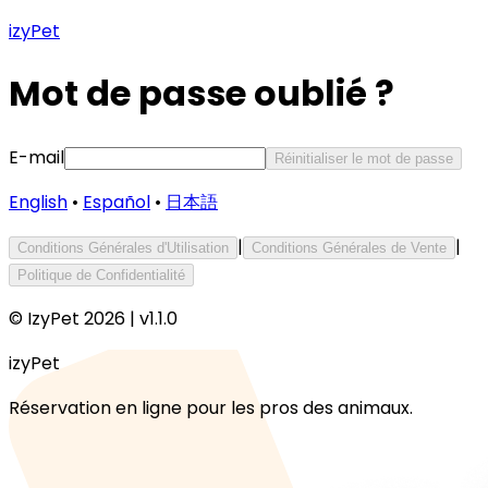
izyPet
Mot de passe oublié ?
E-mail
Réinitialiser le mot de passe
English
•
Español
•
日本語
|
|
Conditions Générales d'Utilisation
Conditions Générales de Vente
Politique de Confidentialité
© IzyPet 2026 | v1.1.0
izyPet
Réservation en ligne pour les pros des animaux.